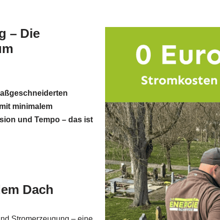
g – Die
um
 maßgeschneiderten
 mit minimalem
sion und Tempo – das ist
 dem Dach
 und Stromerzeugung – eine