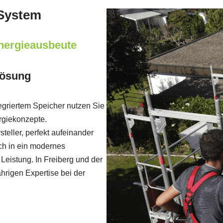
 System
nergieausbeute
lösung
tegriertem Speicher nutzen Sie
rgiekonzepte.
eller, perfekt aufeinander
ch in ein modernes
Leistung. In Freiberg und der
ährigen Expertise bei der