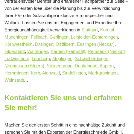
vertrauensvoller Berater und erfahrener Fachpartner zur Seite –
von der ersten Idee über die Planung bis zur Verwirklichung
Ihrer PV- oder Solaranlage inklusive Stromspeicher und
Wallbox. Lassen Sie uns mit Engagement und Expertise Ihre
Energieunabhängigkeit verwirklichen in
Stuttgart
,
Korntal-
Münchingen
,
Fellbach
,
Gerlingen
,
Leinfelden-Echterdingen
,
Kornwestheim
,
Ditzingen
,
Ostfildern
,
Esslingen (Neckar)
,
Filderstadt
,
Waiblingen
,
Kernen (Remstal)
,
Remseck (Neckar)
,
Ludwigsburg
,
Leonberg
,
Möglingen
,
Schwieberdingen
,
Neuhausen (Fildern)
,
Steinenbronn
,
Denkendorf
,
Asperg
,
Hemmingen
,
Korb
,
Aichwald
,
Sindelfingen
,
Markgröningen
,
Weinstadt
…
Kontaktieren Sie uns und erfahren
Sie mehr!
Machen Sie den ersten Schritt in eine nachhaltige Zukunft und
sprechen Sie mit den Experten der Energieschmiede GmbH.