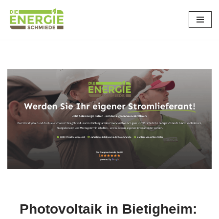
Bietigheim-Bissingen
Zum
Inhalt
springen
Photovoltaik in Bietigheim: