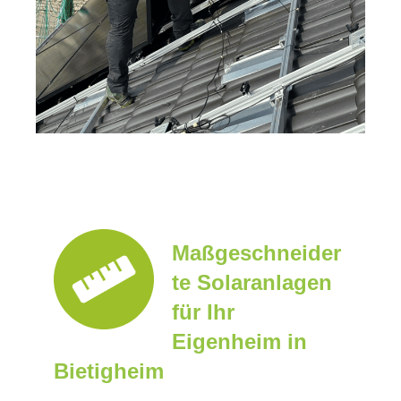
Maßgeschneider
te Solaranlagen
für Ihr
Eigenheim in
Bietigheim