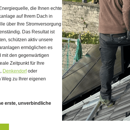
Energiequelle, die Ihnen echte
kanlage auf Ihrem Dach in
lle über Ihre Stromversorgung
nständig. Das Resultat ist
en, schützen aktiv unsere
laranlagen ermöglichen es
d mit den gegenwärtigen
ale Zeitpunkt für Ihre
n
,
Denkendorf
oder
m Weg zu Ihrer eigenen
e erste, unverbindliche